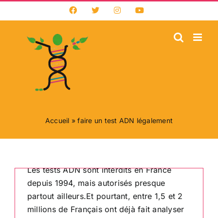
Passer
Facebook
X
Instagram
YouTube
au
Les Français ont le
contenu
droit de faire des
tests ADN – ce que
la loi autorise
vraiment
Accueil
»
faire un test ADN légalement
Par
Nathalie Jovanovic-Floricourt
|
28 octobre
2025
|
A la Une
,
Blog de généalogie génétique
,
Police
Les tests ADN sont interdits en France
depuis 1994, mais autorisés presque
partout ailleurs.Et pourtant, entre 1,5 et 2
millions de Français ont déjà fait analyser